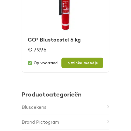
CO² Blustoestel 5 kg
€
79,95
Op voorraad
In winkelmandje
Productcategorieën
Blusdekens
Brand Pictogram