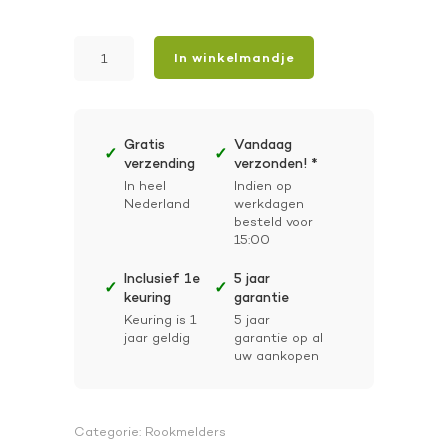
Rookmelder
In winkelmandje
aantal
Gratis
Vandaag
✓
✓
verzending
verzonden! *
In heel
Indien op
Nederland
werkdagen
besteld voor
15:00
Inclusief 1e
5 jaar
✓
✓
keuring
garantie
Keuring is 1
5 jaar
jaar geldig
garantie op al
uw aankopen
Categorie:
Rookmelders